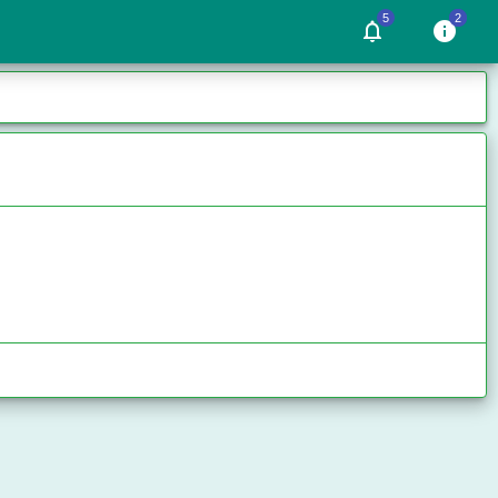
5
2
notifications_none
info